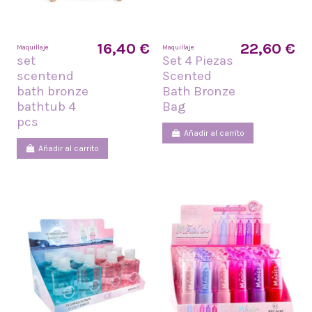
16,40 €
22,60 €
Maquillaje
Maquillaje
set
Set 4 Piezas
scentend
Scented
bath bronze
Bath Bronze
bathtub 4
Bag
pcs
Añadir al carrito
Añadir al carrito