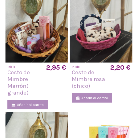
2,95 €
2,20 €
Inicio
Inicio
Cesto de
Cesto de
Mimbre
Mimbre rosa
Marrón(
(chico)
grande)
Añadir al carrito
Añadir al carrito