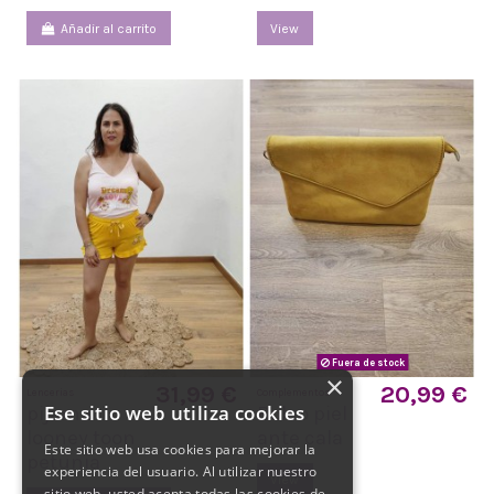
Añadir al carrito
View
Fuera de stock
×
31,99 €
20,99 €
Lencerias
Complementos
Ese sitio web utiliza cookies
pijama
Bolso piel
looney toon
ante cala
Este sitio web usa cookies para mejorar la
petunia
experiencia del usuario. Al utilizar nuestro
View
sitio web, usted acepta todas las cookies de