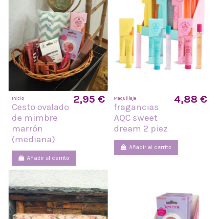
2,95 €
4,88 €
Inicio
Maquillaje
Cesto ovalado
fragancias
de mimbre
AQC sweet
marrón
dream 2 piez
(mediana)
Añadir al carrito
Añadir al carrito