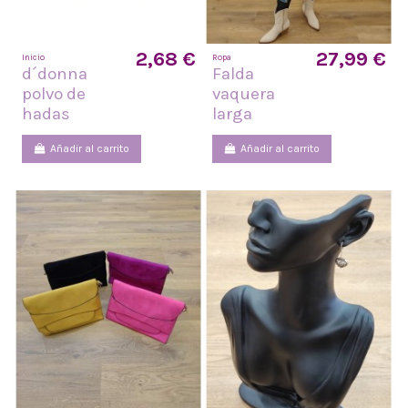
2,68 €
27,99 €
Inicio
Ropa
d´donna
Falda
polvo de
vaquera
hadas
larga
Añadir al carrito
Añadir al carrito