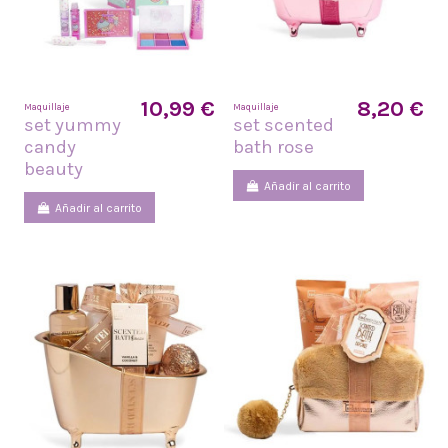
10,99 €
8,20 €
Maquillaje
Maquillaje
set yummy
set scented
candy
bath rose
beauty
Añadir al carrito
Añadir al carrito