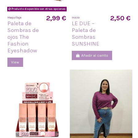
Producto disponible con otras opciones
2,99 €
2,50 €
Maquillaje
Inicio
Paleta de
LE DUE –
Sombras de
Paleta de
ojos The
Sombras
Fashion
SUNSHINE
Eyeshadow
Añadir al carrito
View