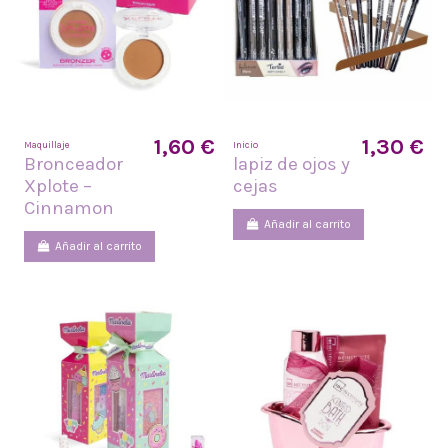
1,60 €
1,30 €
Maquillaje
Inicio
Bronceador
lapiz de ojos y
Xplote –
cejas
Cinnamon
Añadir al carrito
Añadir al carrito