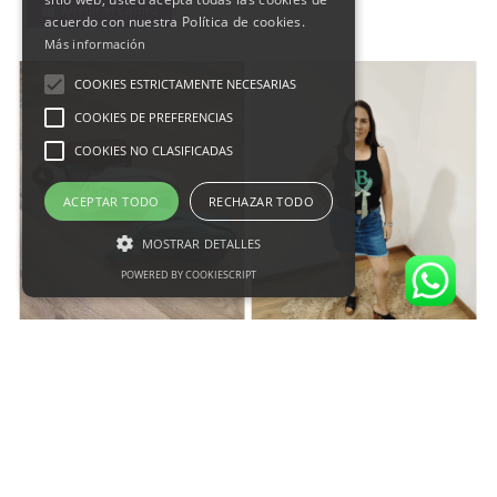
Añadir al carrito
acuerdo con nuestra Política de cookies.
Más información
COOKIES ESTRICTAMENTE NECESARIAS
COOKIES DE PREFERENCIAS
COOKIES NO CLASIFICADAS
ACEPTAR TODO
RECHAZAR TODO
MOSTRAR DETALLES
POWERED BY COOKIESCRIPT
Producto disponible con otras opciones
19,99 €
19,99 €
Complementos
Ropa
bolso
Falda
bandolera
vaquera
clavel
corta celia
View
Añadir al carrito