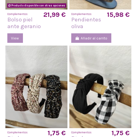
Producto disponible con otras opciones
21,99 €
15,98 €
Complementos
Complementos
Bolso piel
Pendientes
ante geranio
oliva
View
Añadir al carrito
1,75 €
1,75 €
Complementos
Complementos