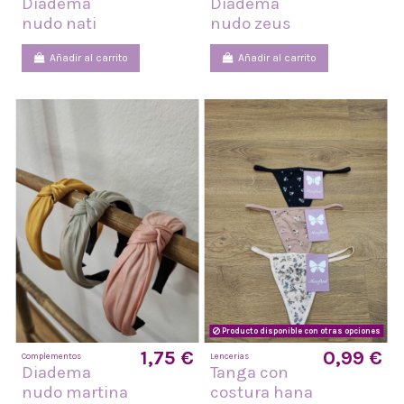
Diadema
Diadema
nudo nati
nudo zeus
Añadir al carrito
Añadir al carrito
Producto disponible con otras opciones
1,75 €
0,99 €
Complementos
Lencerias
Diadema
Tanga con
nudo martina
costura hana