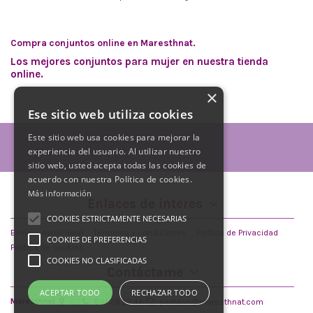
Compra conjuntos online en Maresthnat.
Los mejores conjuntos para mujer en nuestra tienda
online.
×
Ese sitio web utiliza cookies
Este sitio web usa cookies para mejorar la
experiencia del usuario. Al utilizar nuestro
sitio web, usted acepta todas las cookies de
acuerdo con nuestra Política de cookies.
Más información
Enlaces de interes
COOKIES ESTRICTAMENTE NECESARIAS
Envío
Aviso legal
Términos y condiciones
Política de Privacidad
COOKIES DE PREFERENCIAS
Política de cookies
COOKIES NO CLASIFICADAS
Contáctame
ACEPTAR TODO
RECHAZAR TODO
Maresthnat
C/
621 29 27 46
pedidos@maresthnat.com