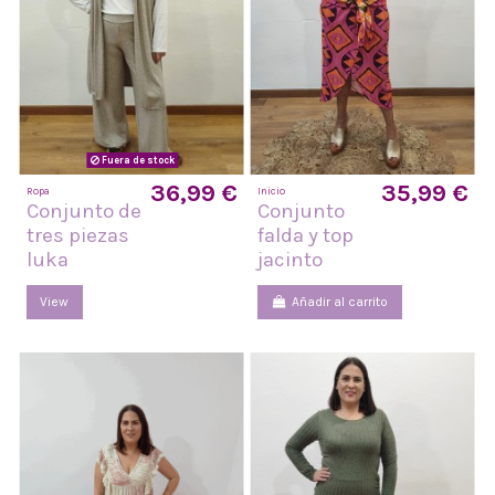
Fuera de stock
36,99 €
35,99 €
Ropa
Inicio
Conjunto de
Conjunto
tres piezas
falda y top
luka
jacinto
View
Añadir al carrito