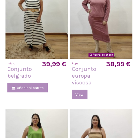
Fuera de stock
39,99 €
38,99 €
Inicio
Ropa
Conjunto
Conjunto
belgrado
europa
viscosa
Añadir al carrito
View