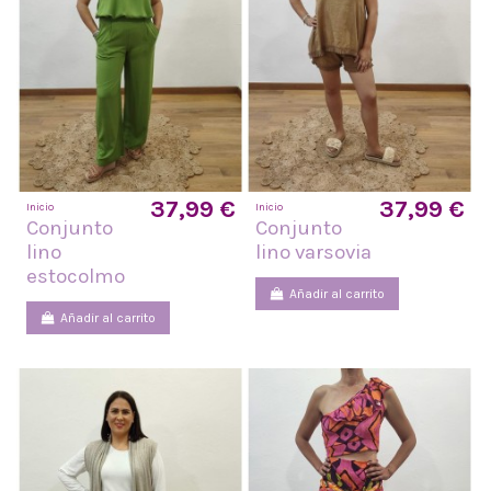
37,99 €
37,99 €
Inicio
Inicio
Conjunto
Conjunto
lino
lino varsovia
estocolmo
Añadir al carrito
Añadir al carrito