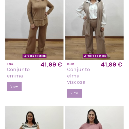
Fuera de stock
Fuera de stock
41,99 €
41,99 €
Ropa
Inicio
Conjunto
Conjunto
emma
elma
viscosa
View
View