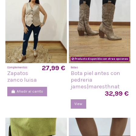
Producto disponible con otras opciones
27,99 €
Complementos
botas
Zapatos
Bota piel antes con
zanco luisa
pedreria
james|maresthnat
Añadir al carrito
32,99 €
View