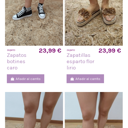
23,99 €
23,99 €
zapato
zapato
Zapatos
Zapatillas
botines
esparto flor
caro
lirio
Añadir al carrito
Añadir al carrito