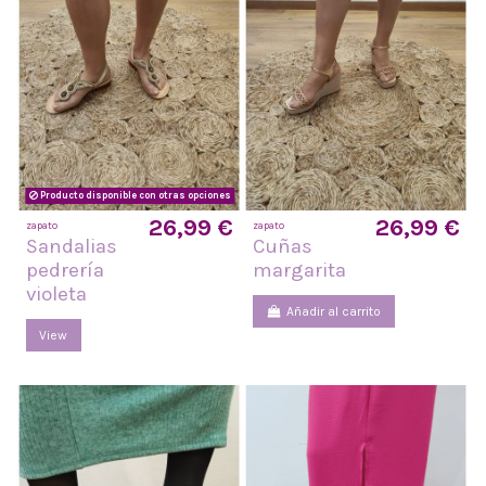
Producto disponible con otras opciones
26,99 €
26,99 €
zapato
zapato
Sandalias
Cuñas
pedrería
margarita
violeta
Añadir al carrito
View