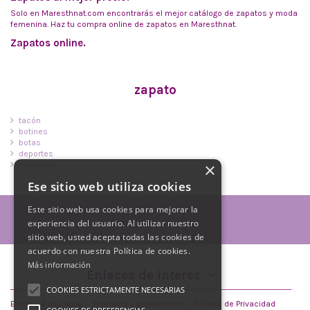
Solo en Maresthnat.com encontrarás el mejor catálogo de zapatos y moda
femenina. Haz tu compra online de zapatos en Maresthnat.
Zapatos online.
zapato
tacón
botines
botas
deportes
×
sandalias
Ese sitio web utiliza cookies
Este sitio web usa cookies para mejorar la
experiencia del usuario. Al utilizar nuestro
sitio web, usted acepta todas las cookies de
acuerdo con nuestra Política de cookies.
Más información
Enlaces de interes
COOKIES ESTRICTAMENTE NECESARIAS
Envío
Aviso legal
Términos y condiciones
Política de Privacidad