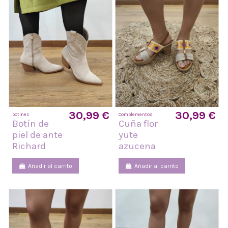
30,99 €
30,99 €
botines
Complementos
Botín de
Cuña flor
piel de ante
yute
Richard
azucena
Añadir al carrito
Añadir al carrito