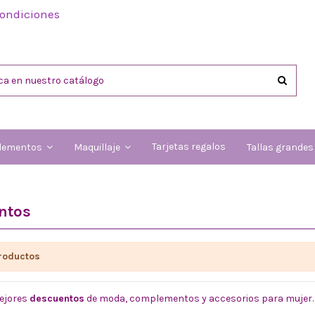
condiciones
Tarjetas regalos
lementos
Maquillaje
Tallas grande
ntos
roductos
ejores
descuentos
de moda, complementos y accesorios para mujer. 