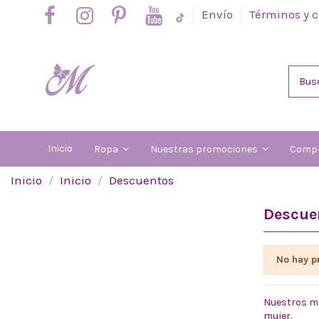
Envío
Términos y 
Inicio
Ropa
Nuestras promociones
Comp
Inicio
Inicio
Descuentos
Descue
No hay p
Nuestros m
mujer.