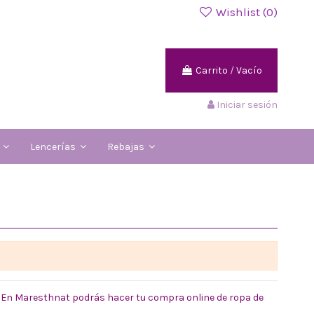
Wishlist (
0
)
Carrito
/
Vacío
Iniciar sesión
s
Lencerías
Rebajas
En Maresthnat podrás hacer tu compra online de ropa de