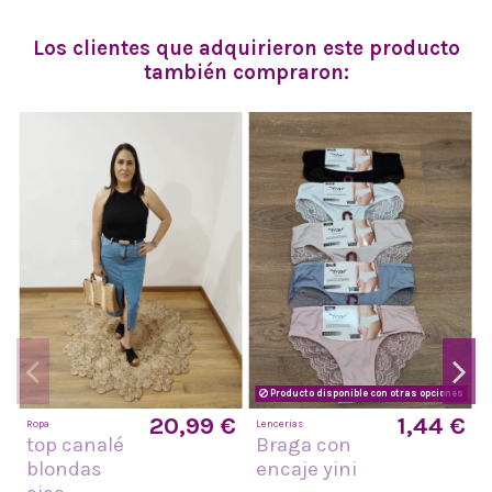
Los clientes que adquirieron este producto
también compraron:
Producto disponible con otras opciones
20,99 €
1,44 €
Ropa
Lencerias
I
top canalé
Braga con
blondas
encaje yini