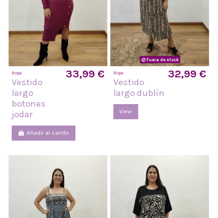
Fuera de stock
33,99 €
32,99 €
Ropa
Ropa
Vestido
Vestido
largo
largo dublín
botones
View
jodar
Añadir al carrito