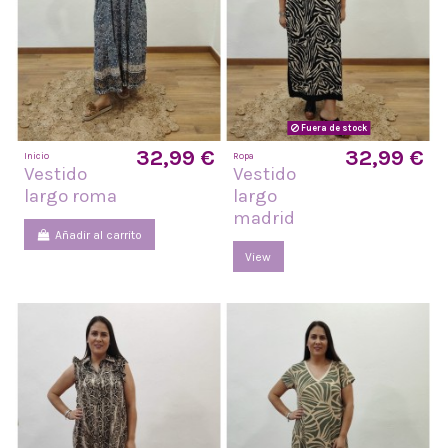
Fuera de stock
32,99 €
32,99 €
Inicio
Ropa
Vestido
Vestido
largo roma
largo
madrid
Añadir al carrito
View