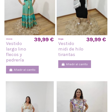
39,99 €
39,99 €
Inicio
Ropa
Vestido
Vestido
largo lino
midi de hilo
flecos y
tirantas
pedrería
Añadir al carrito
Añadir al carrito