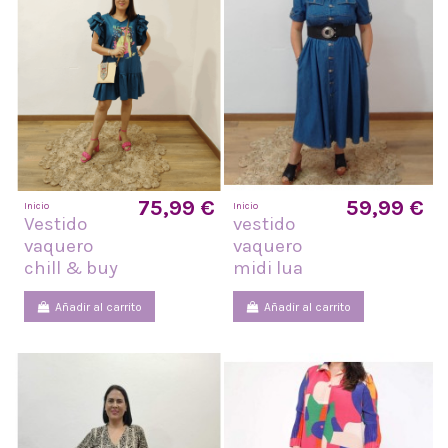
75,99 €
59,99 €
Inicio
Inicio
Vestido
vestido
vaquero
vaquero
chill & buy
midi lua
Añadir al carrito
Añadir al carrito