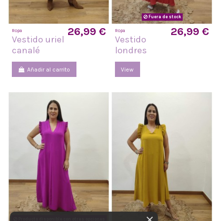
Fuera de stock
26,99 €
26,99 €
Ropa
Ropa
Vestido uriel
Vestido
canalé
londres
Añadir al carrito
View
×
Producto disponible con otras opciones