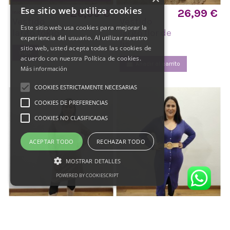
Ese sitio web utiliza cookies
26,99 €
26,99 €
Inicio
Inicio
Vestido
Vestido
Este sitio web usa cookies para mejorar la
largo tokio
largo flor de
experiencia del usuario. Al utilizar nuestro
lis
sitio web, usted acepta todas las cookies de
View
acuerdo con nuestra Política de cookies.
Añadir al carrito
Más información
COOKIES ESTRICTAMENTE NECESARIAS
COOKIES DE PREFERENCIAS
COOKIES NO CLASIFICADAS
ACEPTAR TODO
RECHAZAR TODO
MOSTRAR DETALLES
POWERED BY COOKIESCRIPT
Fuera de stock