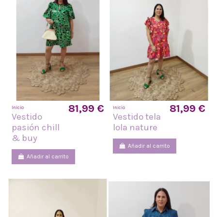
81,99 €
81,99 €
Inicio
Inicio
Vestido
Vestido tela
pasión chill
lola nature
& buy
Añadir al carrito
Añadir al carrito