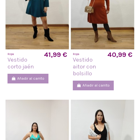
41,99 €
40,99 €
Ropa
Ropa
Vestido
Vestido
corto jaén
aitor con
bolsillo
Añadir al carrito
Añadir al carrito