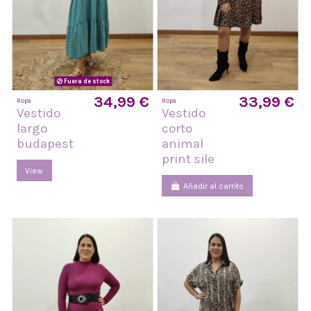
Fuera de stock
34,99 €
33,99 €
Ropa
Ropa
Vestido
Vestido
largo
corto
budapest
animal
print sile
View
Añadir al carrito