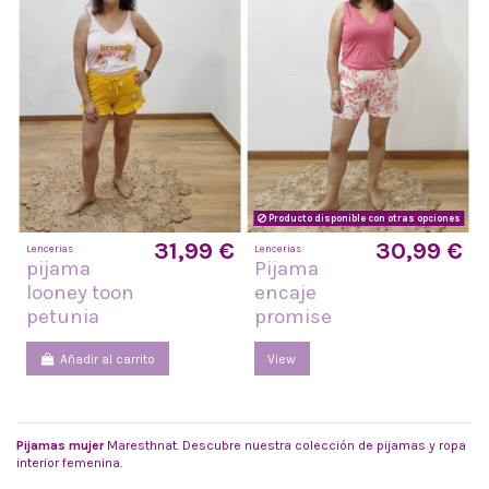
Producto disponible con otras opciones
31,99 €
30,99 €
Lencerias
Lencerias
pijama
Pijama
looney toon
encaje
petunia
promise
Añadir al carrito
View
Pijamas mujer
Maresthnat. Descubre nuestra colección de pijamas y ropa
interior femenina.