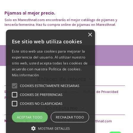
Pijamas al mejor precio.
Solo en Maresthnat.com encontrarás el mejor catálogo de pijamas y
lencería femenina. Haz tu compra online de pijamas en Maresthnat.
×
Ese sitio web utiliza cookies
Este sitio web usa cookies para mejorar la
experiencia del usuario. Al utilizar nuestro
sitio web, usted acepta todas las cookies de
acuerdo con nuestra Política de cookies.
Más información
Enlaces de interes
COOKIES ESTRICTAMENTE NECESARIAS
Envío
Aviso legal
Términos y condiciones
Política de Privacidad
COOKIES DE PREFERENCIAS
Política de cookies
COOKIES NO CLASIFICADAS
Contáctame
ACEPTAR TODO
RECHAZAR TODO
Maresthnat
C/
621 29 27 46
pedidos@maresthnat.com
MOSTRAR DETALLES