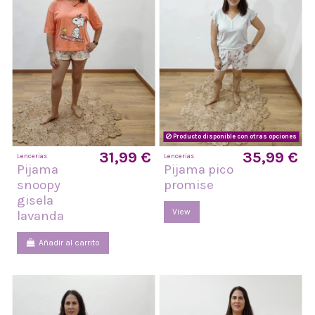
Producto disponible con otras opciones
31,99 €
35,99 €
Lencerias
Lencerias
Pijama
Pijama pico
snoopy
promise
gisela
View
lavanda
Añadir al carrito