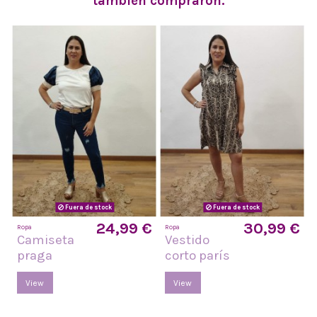
también compraron:
Fuera de stock
Fuera de stock
24,99 €
30,99 €
Ropa
Ropa
Camiseta
Vestido
praga
corto parís
View
View