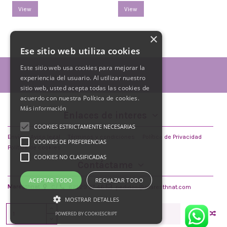
View
View
×
Ese sitio web utiliza cookies
Este sitio web usa cookies para mejorar la
experiencia del usuario. Al utilizar nuestro
sitio web, usted acepta todas las cookies de
acuerdo con nuestra Política de cookies.
Más información
Enlaces de interes
COOKIES ESTRICTAMENTE NECESARIAS
Envío
Aviso legal
Términos y condiciones
Política de Privacidad
COOKIES DE PREFERENCIAS
Política de cookies
COOKIES NO CLASIFICADAS
Contáctame
ACEPTAR TODO
RECHAZAR TODO
Maresthnat
C/
621 29 27 46
pedidos@maresthnat.com
MOSTRAR DETALLES
Añadir al carrito
POWERED BY COOKIESCRIPT
Maresthnat © 2026 | Todos los derechos reservados