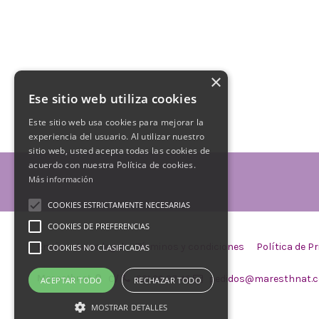
×
Ese sitio web utiliza cookies
Este sitio web usa cookies para mejorar la
experiencia del usuario. Al utilizar nuestro
sitio web, usted acepta todas las cookies de
acuerdo con nuestra Política de cookies.
Más información
COOKIES ESTRICTAMENTE NECESARIAS
COOKIES DE PREFERENCIAS
Envío
Aviso legal
Términos y condiciones
Política de P
COOKIES NO CLASIFICADAS
Maresthnat
C/
621 29 27 46
pedidos@maresthnat.
ACEPTAR TODO
RECHAZAR TODO
MOSTRAR DETALLES