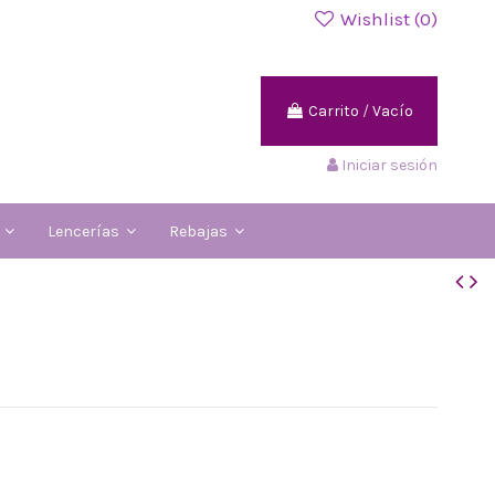
Wishlist (
0
)
Carrito
/
Vacío
Iniciar sesión
s
Lencerías
Rebajas