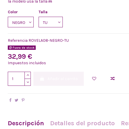
la modelo usa la talla
m
Color
Talla
Referencia
ROVELA08-NEGRO-TU
Fuera de stock
32,99 €
Impuestos incluidos
Añadir al carrito
Descripción
Detalles del producto
Re