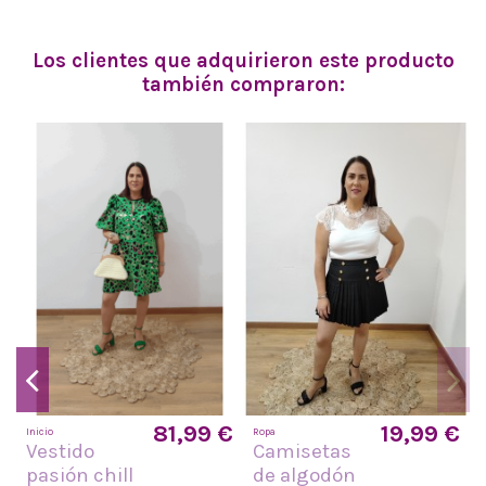
Los clientes que adquirieron este producto
también compraron:
€
81,99 €
19,99 €
Inicio
Ropa
Vestido
Camisetas
pasión chill
de algodón