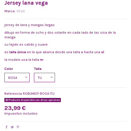
Jersey lana vega
Marca:
VEGA
jersey de lana y mangas largas
dibujo en forma de ocho y dos volante en cada lado de las sisa de la
manga
su tejido es calido y suave
es
talla única
en la que abarca desde una talla
s
hasta una
xl
la modelo usa la talla
m
Color
Talla
Referencia
ROBLMA17-ROSA-TU
Producto disponible con otras opciones
23,99 €
Impuestos incluidos