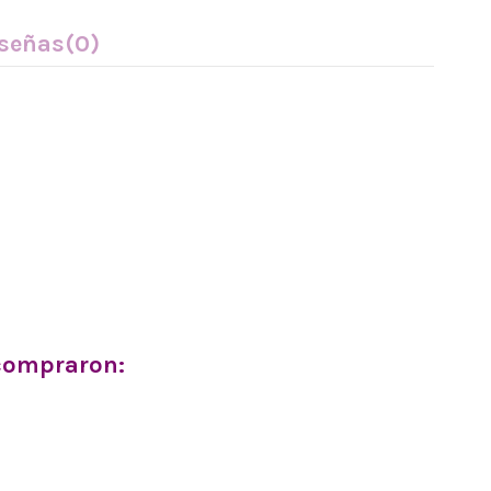
señas
(0)
 compraron: