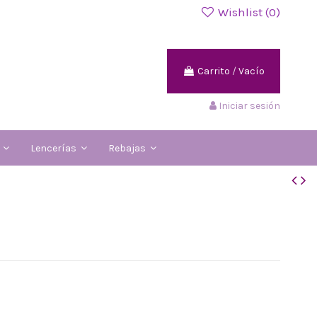
Wishlist (
0
)
Carrito
/
Vacío
Iniciar sesión
s
Lencerías
Rebajas