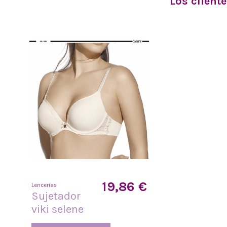
Los client
19,86 €
Lencerias
Sujetador
viki selene