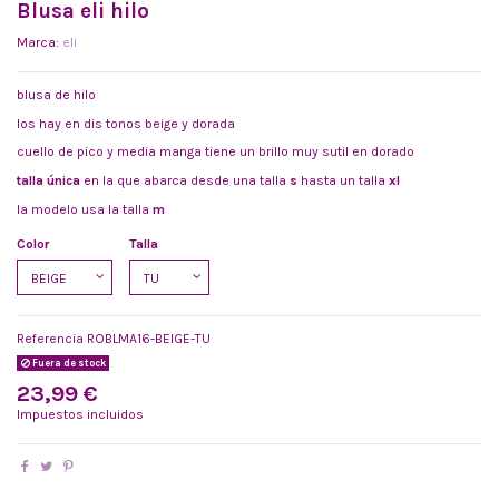
Blusa eli hilo
Marca:
eli
blusa de hilo
los hay en dis tonos beige y dorada
cuello de pico y media manga tiene un brillo muy sutil en dorado
talla única
en la que abarca desde una talla
s
hasta un talla
xl
la modelo usa la talla
m
Color
Talla
Referencia
ROBLMA16-BEIGE-TU
Fuera de stock
23,99 €
Impuestos incluidos