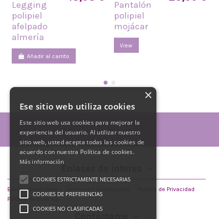
Legging
Pantalón
polipiel
polipiel
afelpado
mojácar
almería
View
Añadir al carrito
×
Ese sitio web utiliza cookies
Este sitio web usa cookies para mejorar la
experiencia del usuario. Al utilizar nuestro
sitio web, usted acepta todas las cookies de
acuerdo con nuestra Política de cookies.
Más información
Enlaces de interes
COOKIES ESTRICTAMENTE NECESARIAS
Envío
Aviso legal
Términos y condiciones
Política de Privacidad
COOKIES DE PREFERENCIAS
Política de cookies
COOKIES NO CLASIFICADAS
Contáctame