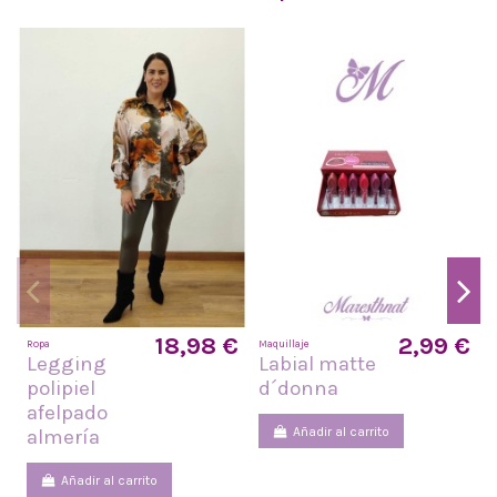
18,98 €
2,99 €
Ropa
Maquillaje
R
Legging
Labial matte
polipiel
d´donna
afelpado
Añadir al carrito
almería
Añadir al carrito