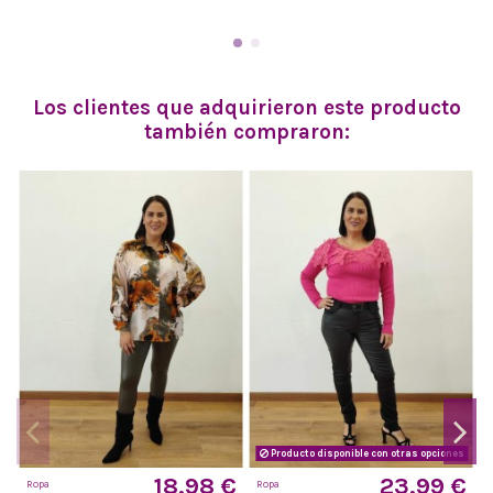
Los clientes que adquirieron este producto
también compraron:
Producto disponible con otras opciones
18,98 €
23,99 €
Ropa
Ropa
M