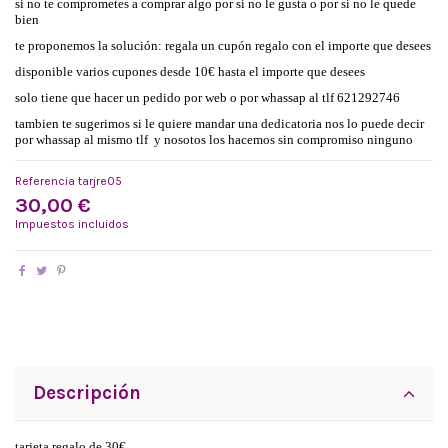
si no te comprometes a comprar algo por si no le gusta o por si no le quede
bien
te proponemos la solución: regala un cupón regalo con el importe que desees
disponible varios cupones desde 10€ hasta el importe que desees
solo tiene que hacer un pedido por web o por whassap al tlf 621292746
tambien te sugerimos si le quiere mandar una dedicatoria nos lo puede decir
por whassap al mismo tlf y nosotos los hacemos sin compromiso ninguno
Referencia
tarjre05
30,00 €
Impuestos incluidos
Descripción
tarjeta regalo de 30€